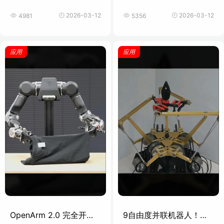
计。#紧凑型激光管切割机 #管材
点胶工艺 #FIPG发泡密封垫 #智能
2026-03-12
2026-03-12
4981
5356
加工 #3D激光切割 #光纤激光切
自动组件检测 #智能智造前沿科技
割 #管材切割解决方案 #机械加工
#工业自动化 #视觉检测 #机器视
#自动化设备
觉 #精密点胶工艺
应用
应用
OpenArm 2.0 完全开源的7自由度人形机械臂
9自由度并联机器人！反向直驱电机 极致轻量化